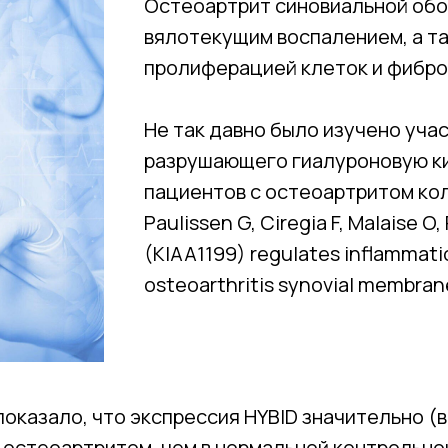
Остеоартрит синовиальной об
вялотекущим воспалением, а т
пролиферацией клеток и фибро
Не так давно было изучено уча
разрушающего гиалуроновую ки
пациентов с остеоартритом коле
Paulissen G, Ciregia F, Malaise O,
(KIAA1199) regulates inflammation
osteoarthritis synovial membrane.
казало, что экспрессия HYBID значительно (в 
 остеоартритом, чем в нормальной контрольно