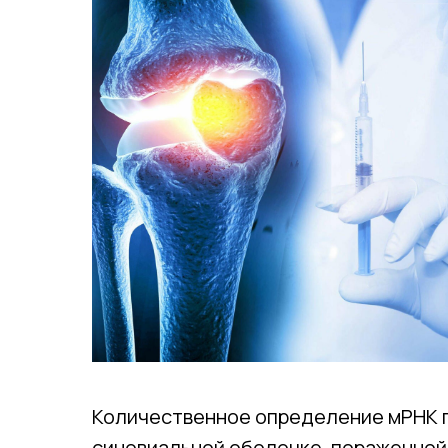
Количественное определение мРНК по
синовиальной оболочке, пораженной