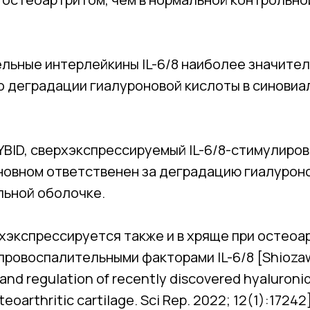
ельные интерлейкины IL-6/8 наиболее значите
по деградации гиалуроновой кислоты в синовиа
YBID, сверхэкспрессируемый IL-6/8-стимулиро
новном ответственен за деградацию гиалуроно
льной оболочке.
рхэкспрессируется также и в хряще при остеоа
ровоспалительными факторами IL-6/8 [Shiozawa
on and regulation of recently discovered hyaluron
arthritic cartilage. Sci Rep. 2022; 12(1):17242]