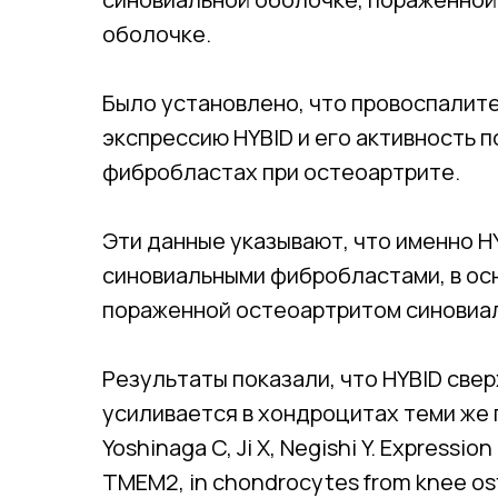
оболочке.
Было установлено, что провоспалит
экспрессию HYBID и его активность 
фибробластах при остеоартрите.
Эти данные указывают, что именно H
синовиальными фибробластами, в ос
пораженной остеоартритом синовиа
Результаты показали, что HYBID све
усиливается в хондроцитах теми же п
Yoshinaga C, Ji X, Negishi Y. Expressi
TMEM2, in chondrocytes from knee osteo