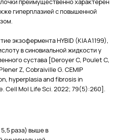
олочки преимущественно характерен
акже гиперплазией с повышенной
зом.
стие экзофермента HYBID (KIAA1199),
слоту в синовиальной жидкости у
нного сустава [Deroyer C, Poulet C,
 Plener Z, Cobraiville G. CEMIP
, hyperplasia and fibrosis in
 Cell Mol Life Sci. 2022; 79(5):260].
5,5 раза) выше в
й синовиальной