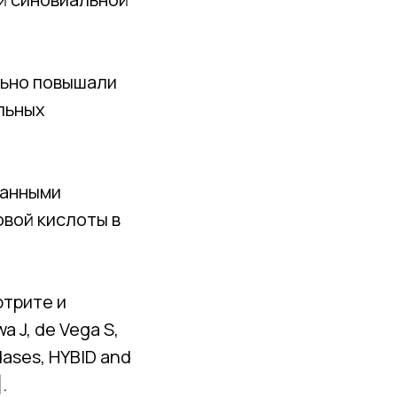
льно повышали
льных
ванными
вой кислоты в
ртрите и
 J, de Vega S,
idases, HYBID and
.