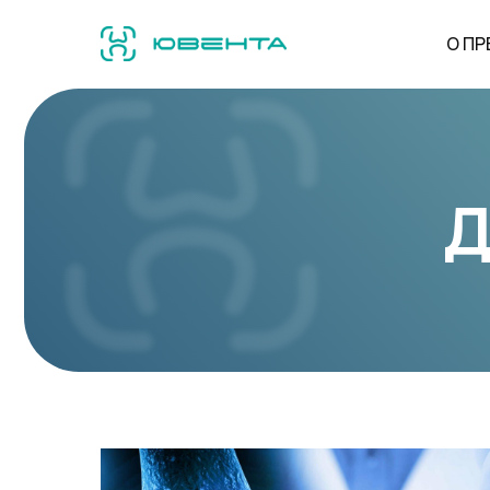
О ПР
Д